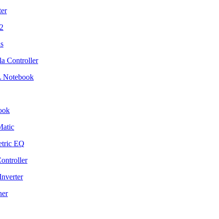
ter
 2
us
a Controller
 Notebook
ook
Matic
etric EQ
ontroller
Inverter
her