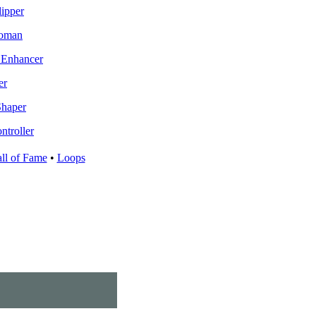
lipper
roman
o Enhancer
er
Shaper
ntroller
ll of Fame
•
Loops