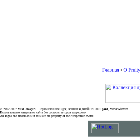
Главная
•
О Fruit
© 2002-2007
MixGalaxy.ru
. Первоначальная идея, контент и дизайн © 2001
gard
,
WaveWizzard
.
Использование материалов сайта без согласия авторов запрещено.
All logos and trademarks in this site are property of their respective owner.