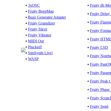
▪
3xOSC
▪
Fruity db Me
▪
Fruity BeepMap
▪
Fruity Delay
▪
Buzz Generator Adapter
▪
Fruity Flang
▪
Fruity Granulizer
▪
Fruity Slicer
▪
Fruity Formul
▪
Fruity Vibrator
▪
Fruity HTML
▪
MIDI Out
▪
Plucked!
▪
Fruity LSD
▪
SimSynth Live!
▪
Fruity Noteb
▪
WASP
▪
Fruity PanO
▪
Fruity Param
▪
Fruity Peak C
▪
Fruity Phase 
▪
Fruity Scratc
▪
Fruity Send