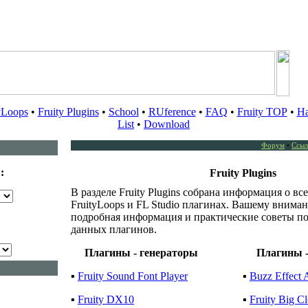
yLoops
•
Fruity Plugins
•
School
•
RUference
•
FAQ
•
Fruity TOP
•
Ha
List
•
Download
Форум
•
Ссыл
:
Fruity Plugins
В разделе Fruity Plugins собрана информация о вс
FruityLoops и FL Studio плагинах. Вашему внима
подробная информация и практические советы п
данных плагинов.
Плагины - генераторы
Плагины 
▪
Fruity Sound Font Player
▪
Buzz Effect 
▪
Fruity DX10
▪
Fruity Big C