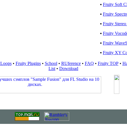
▪
Fruity Soft C
▪
Fruity Spect
▪
Fruity Stere
▪
Fruity Vocod
▪
Fruity Wave
▪
Fruity XY Co
yLoops
•
Fruity Plugins
•
School
•
RUference
•
FAQ
•
Fruity TOP
•
Ha
List
•
Download