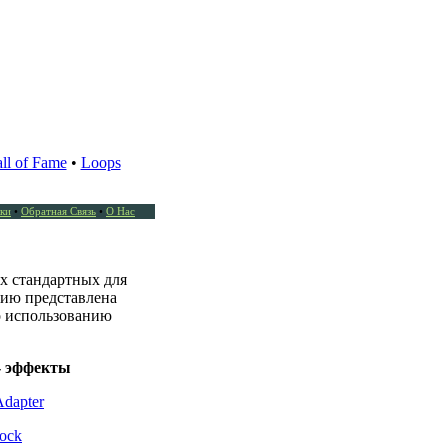
ll of Fame
•
Loops
ки
•
Обратная Связь
•
О Нас
ех стандартных для
нию представлена
о использованию
- эффекты
Adapter
lock