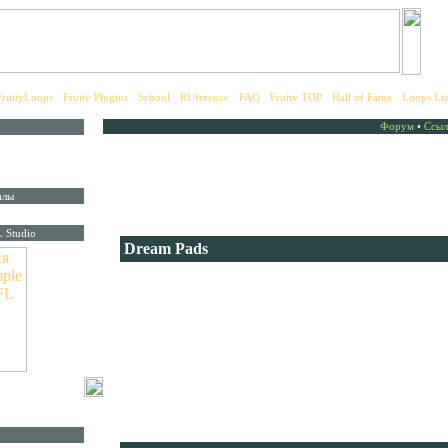
FruityLoops
•
Fruity Plugins
•
School
•
RUference
•
FAQ
•
Fruity TOP
•
Hall of Fame
•
Loops Lis
Форум
•
Ссыл
Заказ дисков
Каталог дисков
алы
Для заказа дисков из каталога заполните форму на страни
 Studio
Dream Pads
Потрясающий сборник падов и атмосфер Dream Pads
включает 320 разнообразных тем. Это коллекция шикар
сэмплов, лучше которой Вы вряд ли найдете на рынке. Э
подложки, выполненные по последним DSP-технологиям,
дадут вам новые свежие идеи и обеспечат музыке нужн
текстурность, воздушность и прозрачность.
Sample Fusion"
Идеально зацикленные, готовые к использованию в FL St
ля работы с FL
употреблять при комнатной температуре, но можно так
охлажденными ;)