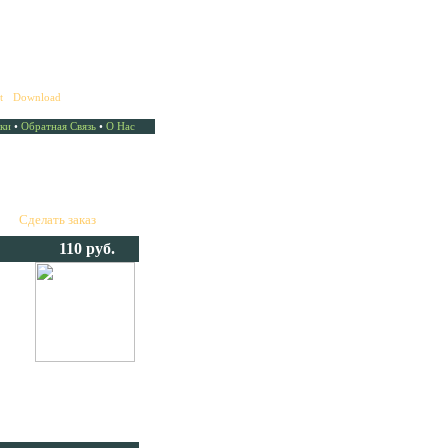
t
•
Download
ки
•
Обратная Связь
•
О Нас
це "
Сделать заказ
".
110 руб.
ных
ти
ую
udio атмосферные звуки
же подогретыми или