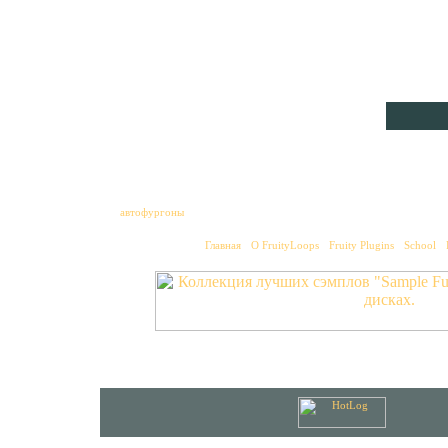
распоря
Akai AX
and DW8
синтеза
автофургоны
Главная
•
О FruityLoops
•
Fruity Plugins
•
School
•
© 2002-2007
MixGalaxy.ru
. Первонач
Использование материа
All logos and trademarks in