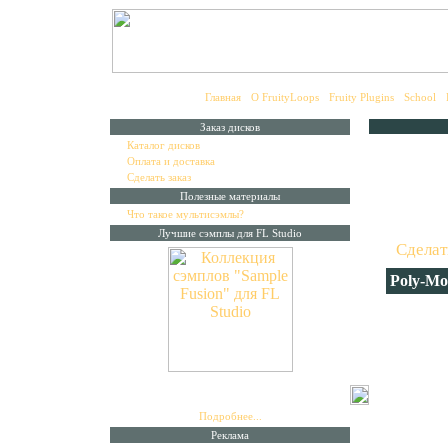
Главная
•
О FruityLoops
•
Fruity Plugins
•
School
•
Заказ дисков
▪
Каталог дисков
▪
Оплата и доставка
▪
Сделать заказ
Катал
Полезные материалы
▪
Что такое мультисэмлы?
Для зак
Лучшие сэмплы для FL Studio
"
Сделат
Poly-Mo
На диск
Lo-Fi с
электро
мелодич
Коллекция лучших сэмплов
"Sample Fusion"
захвати
на 14 дисках. Специально для работы с FL
Studio.
внимани
Подробнее...
Реклама
Имея ди