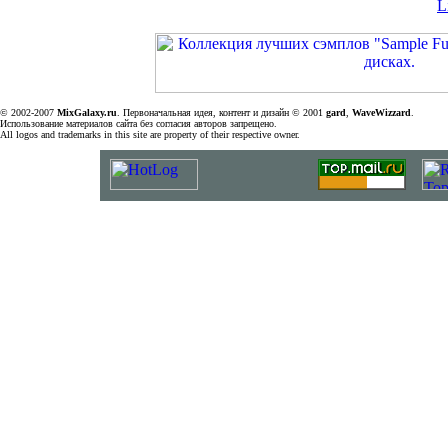
L
© 2002-2007
MixGalaxy.ru
. Первоначальная идея, контент и дизайн © 2001
gard
,
WaveWizzard
.
Использование материалов сайта без согласия авторов запрещено.
All logos and trademarks in this site are property of their respective owner.