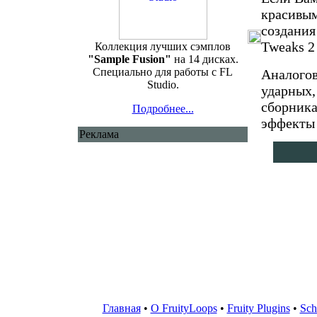
красивым
создания
Tweaks 2
Коллекция лучших сэмплов
"Sample Fusion"
на 14 дисках.
Специально для работы с FL
Аналогов
Studio.
ударных,
сборника
Подробнее...
эффекты 
Реклама
Главная
•
О FruityLoops
•
Fruity Plugins
•
Sch