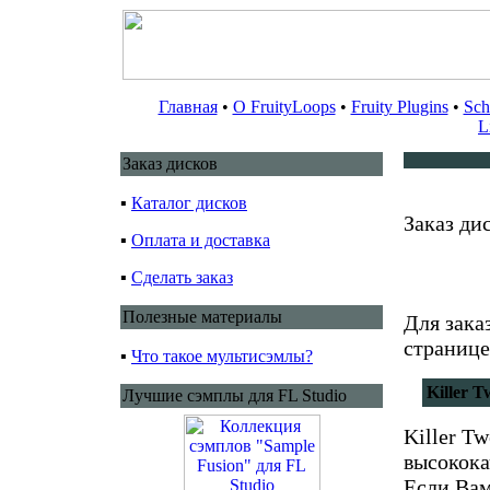
Главная
•
О FruityLoops
•
Fruity Plugins
•
Sch
L
Заказ дисков
▪
Каталог дисков
Заказ ди
▪
Оплата и доставка
Катал
▪
Сделать заказ
Полезные материалы
Для зака
странице
▪
Что такое мультисэмлы?
Killer T
Лучшие сэмплы для FL Studio
Killer T
высокока
Если Ва