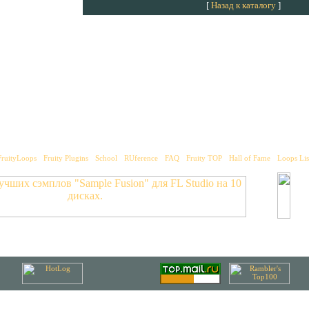
[
Назад к каталогу
]
FruityLoops
•
Fruity Plugins
•
School
•
RUference
•
FAQ
•
Fruity TOP
•
Hall of Fame
•
Loops Lis
© 2002-2007
MixGalaxy.ru
. Первоначальная идея, контент и дизайн © 2001
gard
,
WaveWizzard
.
Использование материалов сайта без согласия авторов запрещено.
All logos and trademarks in this site are property of their respective owner.