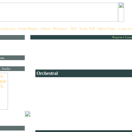
FruityLoops
•
Fruity Plugins
•
School
•
RUference
•
FAQ
•
Fruity TOP
•
Hall of Fame
•
Loops Lis
Форум
•
Ссыл
Заказ дисков
Каталог дисков
алы
Для заказа дисков из каталога заполните форму на страни
 Studio
Orchestral
Сборник Orchestral Samples состоит из более чем 1700
оркестровых сэмплов. Это один из самых всеохватных
наборов на рынке, где Вы найдете всё — от медных дух
до перкуссий, от клавишных до деревянных духовых.
Диск пригодится Вам для закосов под классику,
современного рока или поп-композиций, идеально подой
Sample Fusion"
фильма. Понадобились смычковые инструменты? Можете
ля работы с FL
нескольких, сыгранных во множестве стилей. Нужен хор
Органы, электропиано, тарелки. Здесь есть всё!