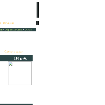
t
•
Download
ки
•
Обратная Связь
•
О Нас
це "
Сделать заказ
".
110 руб.
овых
дет для озвучивания
 выбрать из
? – Пожалуйста!