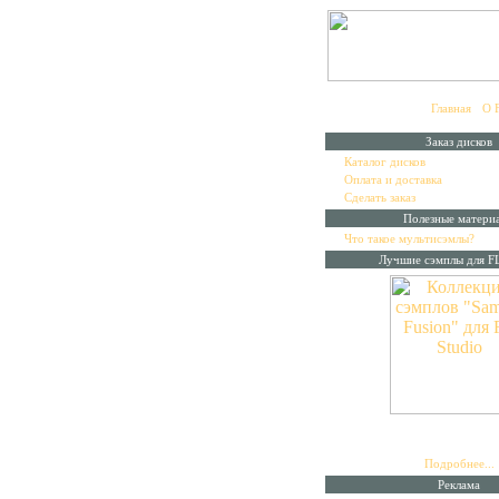
Главная
•
О 
Заказ дисков
▪
Каталог дисков
▪
Оплата и доставка
▪
Сделать заказ
Полезные матери
▪
Что такое мультисэмлы?
Лучшие сэмплы для FL
Коллекция лучших сэмплов
"
на 14 дисках. Специально д
Studio.
Подробнее...
Реклама