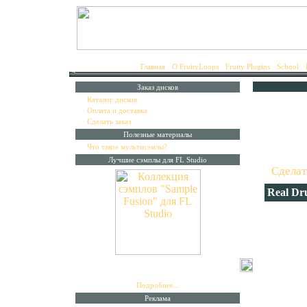
Главная
•
О FruityLoops
•
Fruity Plugins
•
School
•
Заказ дисков
▪
Каталог дисков
▪
Оплата и доставка
▪
Сделать заказ
Катал
Полезные материалы
▪
Что такое мультисэмлы?
Для зак
Лучшие сэмплы для FL Studio
"
Сделат
Real Dr
Real Dr
высокок
инструм
для исп
Коллекция лучших сэмплов
"Sample Fusion"
включае
на 14 дисках. Специально для работы с FL
Studio.
примене
Подробнее...
видов ж
Реклама