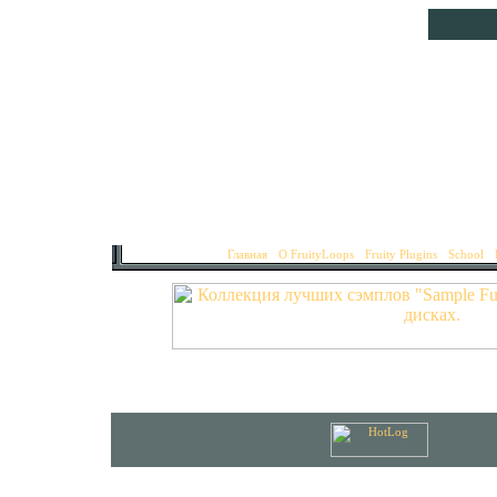
Главная
•
О FruityLoops
•
Fruity Plugins
•
School
•
© 2002-2007
MixGalaxy.ru
. Первонач
Использование материа
All logos and trademarks in