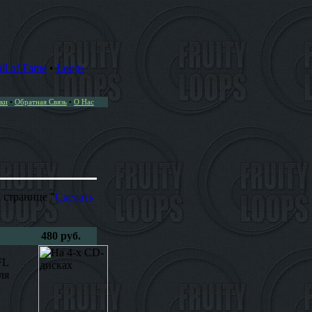
ll of Fame
•
Loops
ки
•
Обратная Связь
•
О Нас
 странице "
Сделать
480 руб.
FL
ля