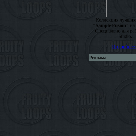
Коллекция лучших
"Sample Fusion"
на 
Специально для ра
Studio.
Подробнее.
Реклама