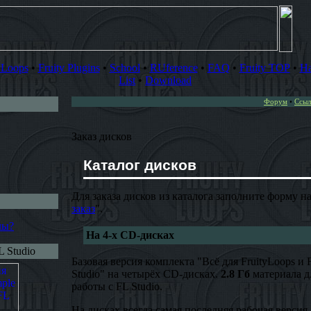
yLoops
•
Fruity Plugins
•
School
•
RUference
•
FAQ
•
Fruity TOP
•
Ha
List
•
Download
Форум
•
Ссыл
Заказ дисков
Каталог дисков
Для заказа дисков из каталога заполните форму на
заказ
".
лы?
На 4-х CD-дисках
 Studio
Базовая версия комплекта "Всё для FruityLoops и 
Studio" на четырёх CD-дисках.
2.8 Гб
материала д
работы с FL Studio.
На дисках всегда самая последняя рабочая версия