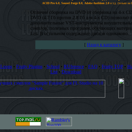
ACID Pro 6.0
,
Sound Forge 8.0
,
Adobe Audition 2.0
и т.д. (только на
Отличие сборника на DVD от сборника на 4-х C
DVD (4.7 Гб против 2.8 Гб для 4-х CD) позволил
дополнительные VST-инструменты внушительных
сэмплов, полезных программ, обучающих материа
List. В остальном содержание дисков одинаково.
[
Назад к каталогу
]
yLoops
•
Fruity Plugins
•
School
•
RUference
•
FAQ
•
Fruity TOP
•
Ha
List
•
Download