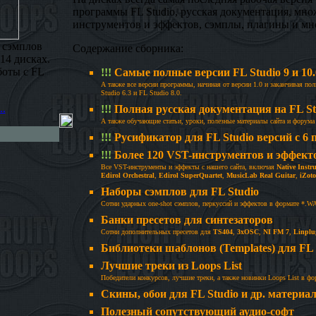
программы FL Studio, русская документация, мн
инструментов и эффектов, сэмплы, плагины и мно
 сэмплов
Содержание сборника:
14 дисках.
боты с FL
!!!
Самые полные версии FL Studio 9 и 10.
А также все версии программы, начиная от версии 1.0 и заканчивая п
Studio 6.3 и FL Studio 8.0.
..
!!!
Полная русская документация на FL St
А также обучающие статьи, уроки, полезные материалы сайта и форума 
!!!
Русификатор для FL Studio версий с 6 п
!!!
Более 120 VST-инструментов и эффект
Все VST-инструменты и эффекты с нашего сайта, включая
Native Inst
Edirol Orchestral
,
Edirol SuperQuartet
,
MusicLab Real Guitar
,
iZot
Наборы сэмплов для FL Studio
Сотни ударных one-shot сэмплов, перкуссий и эффектов в формате *.W
Банки пресетов для синтезаторов
Сотни дополнительных пресетов для
TS404
,
3xOSC
,
NI FM 7
,
Linplu
Библиотеки шаблонов (Templates) для FL 
Лучшие треки из Loops List
Победители конкурсов, лучшие треки, а также новинки Loops List в фо
Скины, обои для FL Studio и др. материа
Полезный сопутствующий аудио-софт