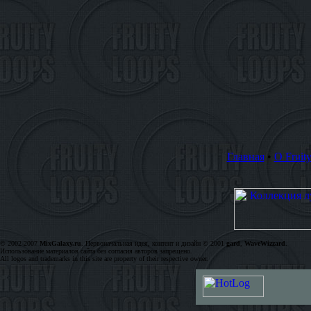
Главная
•
О Fruit
© 2002-2007
MixGalaxy.ru
. Первоначальная идея, контент и дизайн © 2001
gard
,
WaveWizzard
.
Использование материалов сайта без согласия авторов запрещено.
All logos and trademarks in this site are property of their respective owner.