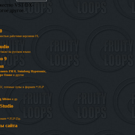
ожество VST/DX-
гое другое.
0
олностью рабочими версиями FL
udio
также на русском языке.
о 9
ов
ruments FM 8
,
Steinberg Hypersonic
,
ope Ozone
и другие
AV, готовые лупы в формате *.FLP
g Albino
и др.
Studio
рмате *.FLP/Zip.
лы сайта