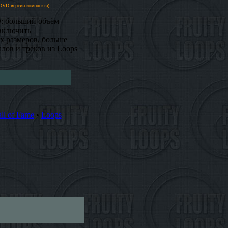
 DVD-версии комплекта)
D: больший объём
 включить
 размеров, больше
лов и треков из Loops
ll of Fame
•
Loops