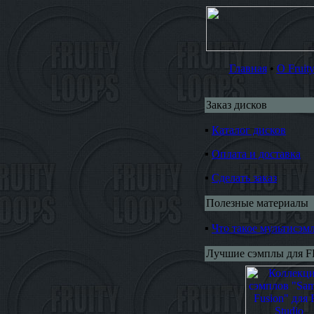
Главная
•
О Fruit
Заказ дисков
▪
Каталог дисков
▪
Оплата и доставка
▪
Сделать заказ
Полезные материалы
▪
Что такое мультисэм
Лучшие сэмплы для FL