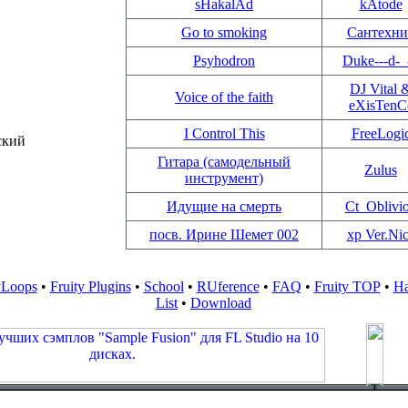
sHakalAd
kAtode
Go to smoking
Сантехни
Psyhodron
Duke---d-_
DJ Vital 
Voice of the faith
eXisTenC
I Control This
FreeLogi
ский
Гитара (самодельный
Zulus
инструмент)
Идущие на смерть
Ct_Oblivi
посв. Ирине Шемет 002
xp Ver.Ni
yLoops
•
Fruity Plugins
•
School
•
RUference
•
FAQ
•
Fruity TOP
•
Ha
List
•
Download