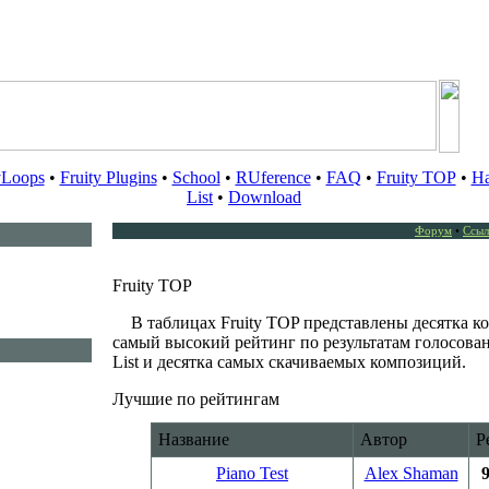
yLoops
•
Fruity Plugins
•
School
•
RUference
•
FAQ
•
Fruity TOP
•
Ha
List
•
Download
Форум
•
Ссыл
Fruity TOP
В таблицах Fruity TOP представлены десятка 
самый высокий рейтинг по результатам голосован
List и десятка самых скачиваемых композиций.
Лучшие по рейтингам
Название
Автор
Р
Piano Test
Alex Shaman
9