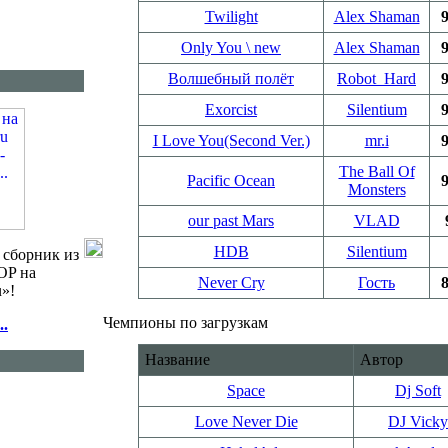
Twilight
Alex Shaman
9
Only You \ new
Alex Shaman
9
Волшебный полёт
Robot_Hard
9
Exorcist
Silentium
9
I Love You(Second Ver.)
mr.i
9
The Ball Of
Pacific Ocean
9
Monsters
our past Mars
VLAD
HDB
Silentium
 сборник из
OP на
Never Cry
Гость
8
u»!
Чемпионы по загрузкам
..
Название
Автор
Space
Dj Soft
Love Never Die
DJ Vicky