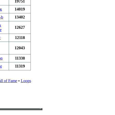
19751
к
14019
-b
13402
&
12627
e
c
12118
12043
on
11338
ce
11319
ll of Fame
•
Loops