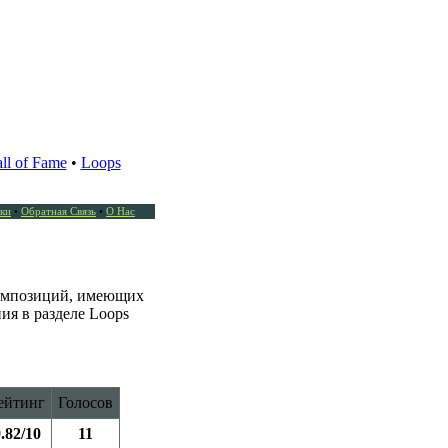
ll of Fame
•
Loops
ки
•
Обратная Связь
•
О Нас
композиций, имеющих
ия в разделе Loops
ейтинг
Голосов
.82/10
11