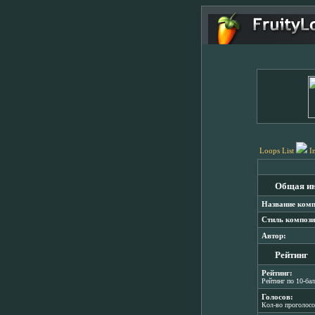
Loops List
I
Общая и
Название комп
Стиль компози
Автор:
Рейтинг
Рейтинг:
Рейтинг по 10-ба
Голосов:
Кол-во проголос