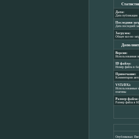
Статисти
Дата:
Дата публикации
Последняя заг
Дата последней з
Загрузок:
Общее кол-во заг
Дополнит
Версия:
Использованная в
ID файла:
Номер файла в ба
Примечание:
Комментарии авт
VSTi/DXi:
Использованные в
плагины
Размер файла:
Размер файла в K
Опубликовал:
Гос