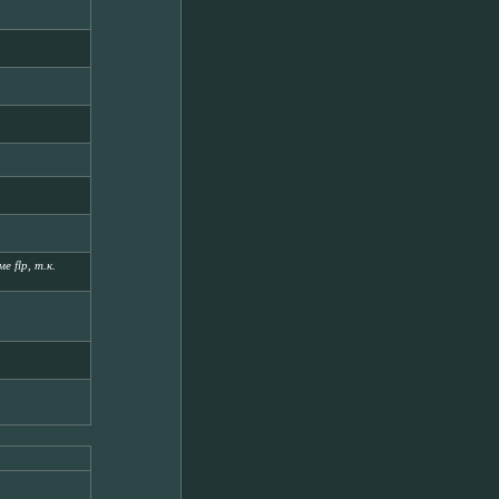
 flp, т.к.