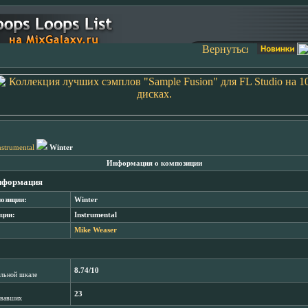
nstrumental
Winter
Информация о композиции
нформация
озиции:
Winter
ции:
Instrumental
Mike Weaser
8.74/10
лльной шкале
23
овавших