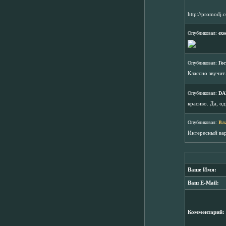
http://promodj
Опубликовал:
exs
Опубликовал:
Гос
Классно звучит.
Опубликовал:
DA
красиво. Да, о
Опубликовал:
Вл
Интересный вар
Ваше Имя:
Ваш E-Mail:
Комментарий: