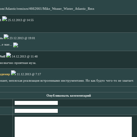
.com/Atlantic/remixes/4662661/Mike_Weaser_Winter_Atlantic_Rmx
d
25.12.2013 @ 14:55
ть
23.12.2013 @ 19:01
..е мае...
Noff
14.12.2013 @ 11:48
днозначно приятная муза.
адимир
11.12.2013 @ 7:17
иант, неплохая реализация встроенными инструментами. Но как будто чего-то не хватает.
Опубликовать комментарий