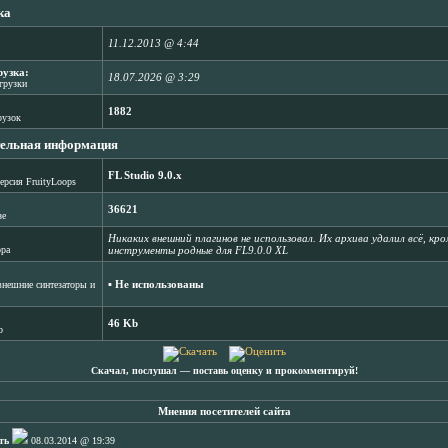
ка
11.12.2013 @ 4:44
рузка:
18.07.2026 @ 3:29
агрузки
1882
рузок
ельная информация
FL Studio 9.0.x
ерсия FruityLoops
36621
зе
Никаких внешний плагинов не использовал. Их архива удалил всё, кроме
ора
инструменты родные для FL9.0.0 XL
▪ Не использованы
нешние синтезаторы и
46 Kb
b
Скачал, послушал ― поставь оценку и прокомментируй!
Мнения посетителей сайта
ть
08.03.2014 @ 19:39