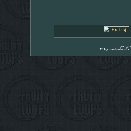
Идея, ди
All logos and trademarks in