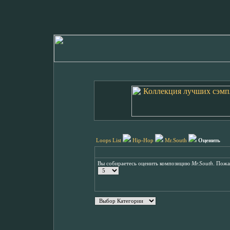
Loops List
Hip-Hop
Mr.South
Оценить
Вы собираетесь оценить композицию
Mr.South
. Пожа