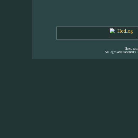
Идея, ди
All logos and trademarks in