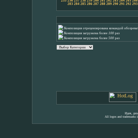
255
256
257
258
259
260
261
262
263
264
265
266
283
284
285
286
287
288
289
290
291
292
293
Композиция отрецензирована командой обозреват
Композиция загружена более
100
раз
Композиция загружена более
500
раз
Идея, ди
All logos and trademarks in