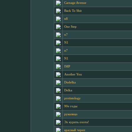
Carnage Avenue
Back To Shit
n8
One Step
n7
N1
n7
N1
IMP
Another You
Dudelka
Delka
protistology
90е годы
рукалицо
Эх курить охота!
красный череп