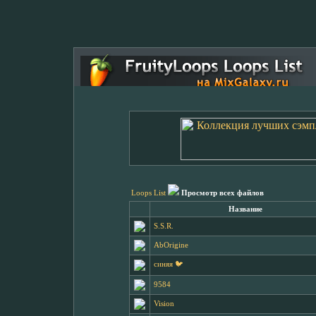
Loops List
Просмотр всех файлов
Название
S.S.R.
AbOrigine
синяя 🐦
9584
Vision