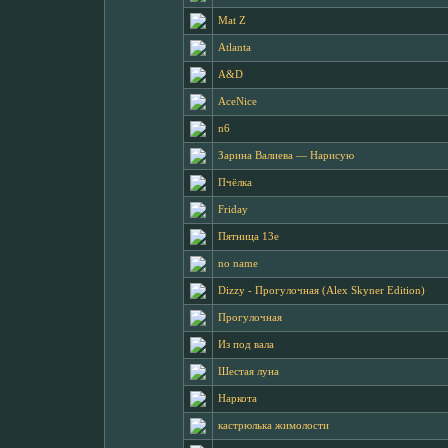
Mat Z
Atlanta
A&D
AceNice
n6
Зарина Валиева — Нарисую
Пчёлка
Friday
Пятница 13е
no name
Dizzy - Прогулочная (Alex Skyner Edition)
Прогулочная
Из под вала
Шестая луна
Наркота
кастрюлька жимолости