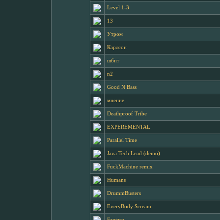
Level 1-3
13
Утром
Карлсон
шбит
n2
Good N Bass
мнение
Deathproof Tribe
EXPEREMENTAL
Parallel Time
Java Tech Lead (demo)
FuckMachine remix
Humans
DrummBusters
EveryBody Scream
Fantasy