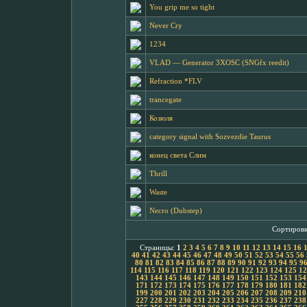
You grip me so tight
Never Cry
1234
VLAD ― Generator 3XOSC (SNGfx reedit)
Refraction *FLV
trancegate
Козюля
category signal with Sozvezdie Taurus
конец света Слим
Thrill
Waste
Necro (Dubstep)
Сортиров
Страницы:
1
2
3
4
5
6
7
8
9
10
11
12
13
14
15
16
40
41
42
43
44
45
46
47
48
49
50
51
52
53
54
55
56
80
81
82
83
84
85
86
87
88
89
90
91
92
93
94
95
9
114
115
116
117
118
119
120
121
122
123
124
125
12
143
144
145
146
147
148
149
150
151
152
153
154
171
172
173
174
175
176
177
178
179
180
181
182
199
200
201
202
203
204
205
206
207
208
209
210
227
228
229
230
231
232
233
234
235
236
237
238