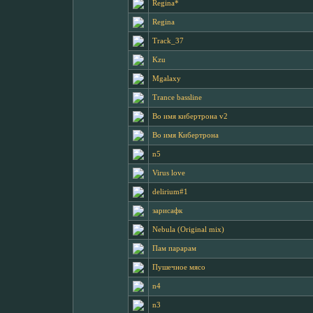
Regina*
Regina
Track_37
Kzu
Mgalaxy
Trance bassline
Во имя кибертрона v2
Во имя Кибертрона
n5
Virus love
delirium#1
зарисафк
Nebula (Original mix)
Пам парарам
Пушечное мясо
n4
n3