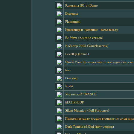
Panorama (80-e) Demo
Dipressia
Plutonium
Красавица и чудовище - вальс в саду
Re-Wave (neurotic version)
KaZantip 2005 (Voiceless rmx)
LevelUp [Demo]
Dance Piano (использован только один синтезат
Rain
First step
Night
Украинский TRANCE
БЕСПРИЗОР
Silent Mutation (Full Psytrance)
Приходи в гараж (гараж в смысле не стиль муз
Dark Temple of God (new version)