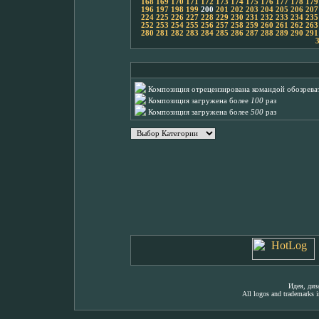
168
169
170
171
172
173
174
175
176
177
178
179
196
197
198
199
200
201
202
203
204
205
206
207
224
225
226
227
228
229
230
231
232
233
234
235
252
253
254
255
256
257
258
259
260
261
262
263
280
281
282
283
284
285
286
287
288
289
290
291
Композиция отрецензирована командой обозреват
Композиция загружена более
100
раз
Композиция загружена более
500
раз
Идея, ди
All logos and trademarks in