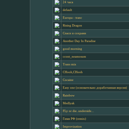
24 часа
default
Europa - tranc
Rising Dragon
Спаси и сохрани
Another Day In Paradise
good morning
ccont_neamosum
Trans mix
CHooh,CHooh
Cocaine
Easy one (основательно доработанная версия)
Rainbow
Medlyak
FLy or die..underside...
Гимн РФ (remix)
Improvization