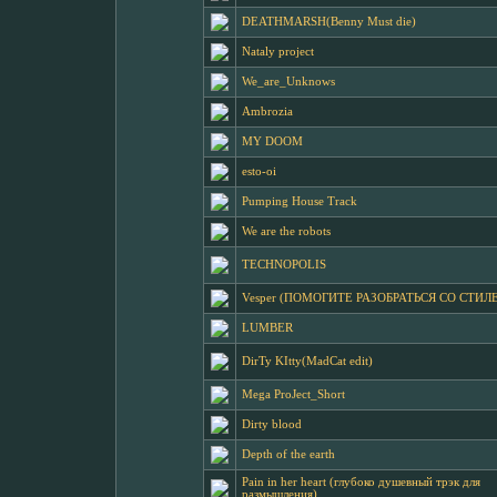
DEATHMARSH(Benny Must die)
Nataly project
We_are_Unknows
Ambrozia
MY DOOM
esto-oi
Pumping House Track
We are the robots
TECHNOPOLIS
Vesper (ПОМОГИТЕ РАЗОБРАТЬСЯ СО СТИЛ
LUMBER
DirTy KItty(MadCat edit)
Mega ProJect_Short
Dirty blood
Depth of the earth
Pain in her heart (глубоко душевный трэк для
размышления)