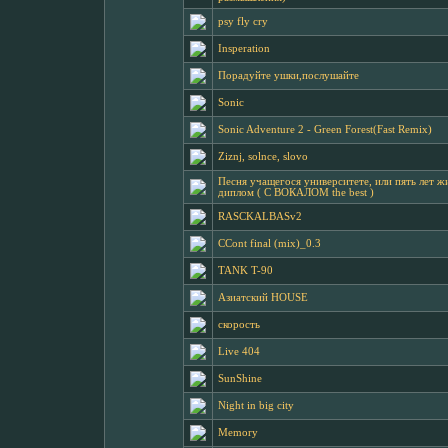
psy fly cry
Insperation
Порадуйте ушки,послушайте
Sonic
Sonic Adventure 2 - Green Forest(Fast Remix)
Ziznj, solnce, slovo
Песня учащегося университете, или пять лет ж
диплом ( С ВОКАЛОМ the best )
RASCKALBASv2
CCont final (mix)_0.3
TANK T-90
Азиатский HOUSE
скорость
Live 404
SunShine
Night in big city
Memory