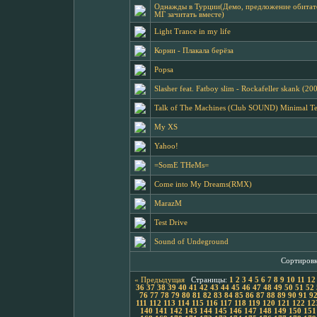
Однажды в Турции(Демо, предложение обитат
МГ зачитать вместе)
Light Trance in my life
Корни - Плакала берёза
Popsa
Slasher feat. Fatboy slim - Rockafeller skank (20
Talk of The Machines (Club SOUND) Minimal T
My XS
Yahoo!
=SomE THeMs=
Come into My Dreams(RMX)
MarazM
Test Drive
Sound of Undeground
Сортиров
Страницы:
« Предыдущая
1
2
3
4
5
6
7
8
9
10
11
12
36
37
38
39
40
41
42
43
44
45
46
47
48
49
50
51
52
76
77
78
79
80
81
82
83
84
85
86
87
88
89
90
91
9
111
112
113
114
115
116
117
118
119
120
121
122
12
140
141
142
143
144
145
146
147
148
149
150
151