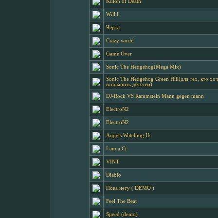
Kulon of Death
Will I
Черта
Crazy world
Game Over
Sonic The Hedgehog(Mega Mix)
Sonic The Hedgehog Green Hill(для тех, кто хо
вспомнить детство)
DJ-Rock VS Rammstein Mann gegen mann
ElectroN2
ElectroN2
Angels Watching Us
I am a Cj
VINT
Diablo
Пока нету ( DEMO )
Feel The Beat
Speed (demo)